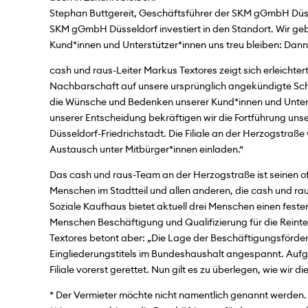
Stephan Buttgereit, Geschäftsführer der SKM gGmbH Düsse
SKM gGmbH Düsseldorf investiert in den Standort. Wir ge
Kund*innen und Unterstützer*innen uns treu bleiben: Da
cash und raus-Leiter Markus Textores zeigt sich erleichtert
Nachbarschaft auf unsere ursprünglich angekündigte Sch
die Wünsche und Bedenken unserer Kund*innen und Unters
unserer Entscheidung bekräftigen wir die Fortführung un
Düsseldorf-Friedrichstadt. Die Filiale an der Herzogstraße
Austausch unter Mitbürger*innen einladen.“
Das cash und raus-Team an der Herzogstraße ist seinen o
Menschen im Stadtteil und allen anderen, die cash und ra
Soziale Kaufhaus bietet aktuell drei Menschen einen festen
Menschen Beschäftigung und Qualifizierung für die Reinteg
Textores betont aber: „Die Lage der Beschäftigungsförde
Eingliederungstitels im Bundeshaushalt angespannt. Aufg
Filiale vorerst gerettet. Nun gilt es zu überlegen, wie wir die
* Der Vermieter möchte nicht namentlich genannt werden.