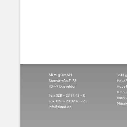
SKM gGmbH
SKM 
Sternstraße 71-73
Haus 
40479 Düsseldorf
Haus 
Ambul
Tel.: 0211 – 23 39 48 – 0
cash 
Fax: 0211 – 23 39 48 – 63
Männe
info@skmd.de