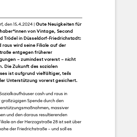
f, den 15.4.2024 |
Gute Neuigkeiten für
bhaber*innen von Vintage, Second
 Trödel in Düsseldorf-Friedrichstadt:
 raus wird seine Filiale auf der
traße entgegen früherer
ungen – zumindest vorerst – nicht
n. Die Zukunft des sozialen
es ist aufgrund vielfältiger, teils
ller Unterstützung vorerst gesichert.
Sozialkaufhäuser cash und raus in
ner großzügigen Spende durch den
Unterstützungsmaßnahmen, massiver
en und den daraus resultierenden
iale an der Herzogstraße 28 ist seit über
he der Friedrichstraße – und soll es