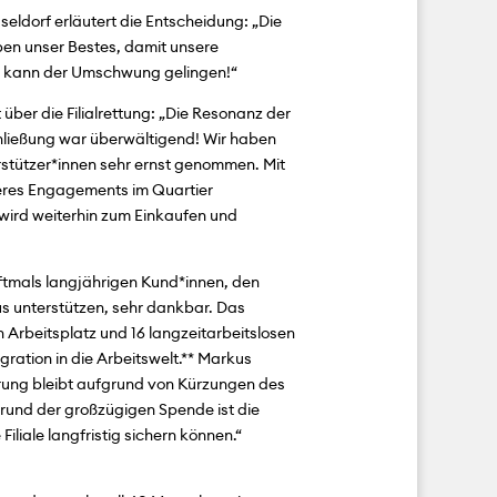
ldorf erläutert die Entscheidung: „Die
ben unser Bestes, damit unsere
nn kann der Umschwung gelingen!“
 über die Filialrettung: „Die Resonanz der
ließung war überwältigend! Wir haben
tützer*innen sehr ernst genommen. Mit
seres Engagements im Quartier
 wird weiterhin zum Einkaufen und
ftmals langjährigen Kund*innen, den
us unterstützen, sehr dankbar. Das
 Arbeitsplatz und 16 langzeitarbeitslosen
ration in die Arbeitswelt.** Markus
rung bleibt aufgrund von Kürzungen des
rund der großzügigen Spende ist die
 Filiale langfristig sichern können.“