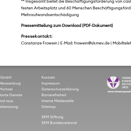
** Insgesamt bietet die Beschäftigungsförderung von cas
festen Arbeitsplatz und 60 Menschen Beschäftigungsförde
Mehraufwandsentschädigung
Pressemitteilung zum Download
Pressekontakt:
Constanze Frowein | E-Mail: frowein@skmev.de | Mobiltelef
gGmbH
Kontakt
Weissenburg
Impressum
Michael
Datenschutzerklärung
ante Dienste
Barrierefreiheit
und raus
Interne Meldestelle
rberatung
Sitemap
SKM Stiftung
SKM Bundesverband