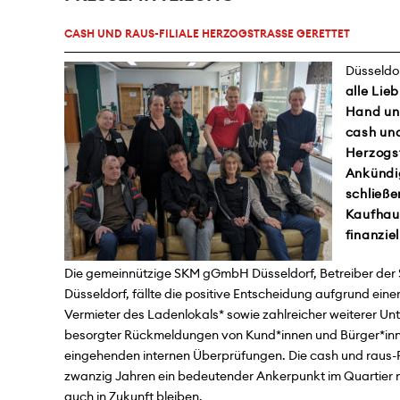
CASH UND RAUS-FILIALE HERZOGSTRASSE GERETTET
Düsseldor
alle Lie
Hand und
cash und
Herzogs
Ankündig
schließe
Kaufhaus
finanzie
Die gemeinnützige SKM gGmbH Düsseldorf, Betreiber der 
Düsseldorf, fällte die positive Entscheidung aufgrund ei
Vermieter des Ladenlokals* sowie zahlreicher weiterer 
besorgter Rückmeldungen von Kund*innen und Bürger*inn
eingehenden internen Überprüfungen. Die cash und raus-Fil
zwanzig Jahren ein bedeutender Ankerpunkt im Quartier na
auch in Zukunft bleiben.